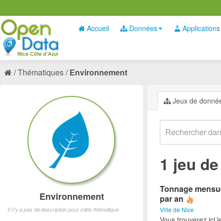
Accueil
Données
Applications
Thématiques
Environnement
Jeux de donné
1 jeu d
Tonnage mensuel
Environnement
par an
Ville de Nice
Il n'y a pas de description pour cette thématique
Vous trouverez ici 