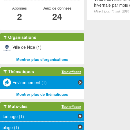
hivernale par mois
Abonnés
Jeux de données
Mise à jour: 11 Juin 2020
2
24
Organisations
Ville de Nice (1)
Montrer plus d'organisations
Thématiques
Tout effacer
Environnement (1)
Montrer plus de thématiques
Mots-clés
Tout effacer
tonnage (1)
plage (1)