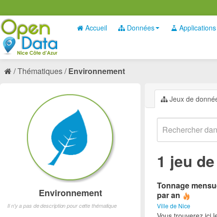
Accueil
Données
Applications
Thématiques
Environnement
Jeux de donné
1 jeu d
Tonnage mensuel
Environnement
par an
Ville de Nice
Il n'y a pas de description pour cette thématique
Vous trouverez ici 