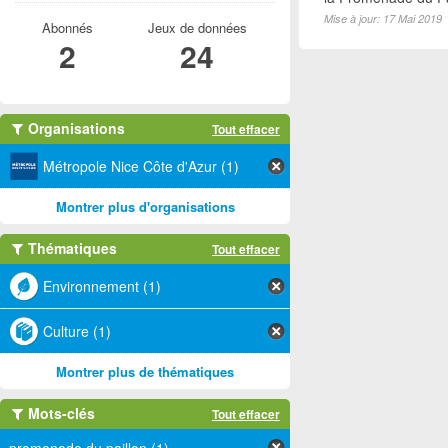
Mise à jour: 17 Mai 2019
Abonnés
Jeux de données
2
24
Organisations
Tout effacer
Métropole Nice Côte d'Azur (1)
Montrer plus d'organisations
Thématiques
Tout effacer
Environnement (1)
Culture (1)
Montrer plus de thématiques
Mots-clés
Tout effacer