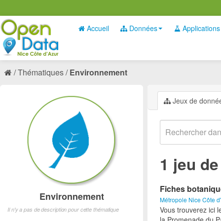
Accueil
Données
Applications
Thématiques
Environnement
Jeux de donné
1 jeu d
Fiches botaniq
Environnement
Métropole Nice Côte d
Vous trouverez ici 
Il n'y a pas de description pour cette thématique
la Promenade du Pa