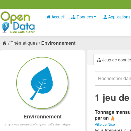
Accueil
Données
Applications
Thématiques
Environnement
Jeux de donné
1 jeu d
Tonnage mensuel 
Environnement
par an
Ville de Nice
Il n'y a pas de description pour cette thématique
Vous trouverez ici 