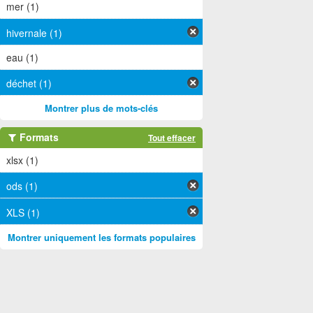
mer (1)
hivernale (1)
eau (1)
déchet (1)
Montrer plus de mots-clés
Formats
Tout effacer
xlsx (1)
ods (1)
XLS (1)
Montrer uniquement les formats populaires