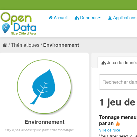
Accueil
Données
Applications
Thématiques
Environnement
Jeux de donné
1 jeu d
Tonnage mensuel 
Environnement
par an
Ville de Nice
Il n'y a pas de description pour cette thématique
Vous trouverez ici 