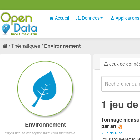
Accueil
Données
Applications
Thématiques
Environnement
Jeux de donné
1 jeu d
Tonnage mensuel 
Environnement
par an
Ville de Nice
Il n'y a pas de description pour cette thématique
Vous trouverez ici 