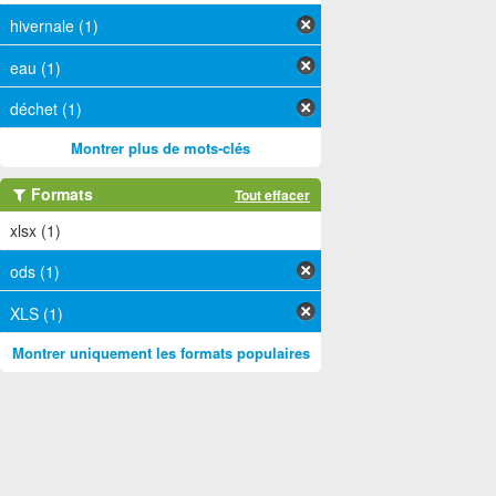
hivernale (1)
eau (1)
déchet (1)
Montrer plus de mots-clés
Formats
Tout effacer
xlsx (1)
ods (1)
XLS (1)
Montrer uniquement les formats populaires