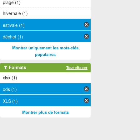
plage (1)
hivernale (1)
estivale (1)
déchet (1)
Montrer uniquement les mots-clés
populaires
Formats
Tout effacer
xlsx (1)
ods (1)
XLS (1)
Montrer plus de formats