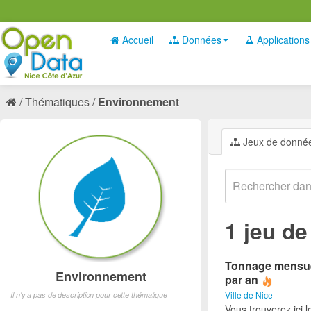
Accueil
Données
Applications
Thématiques
Environnement
Jeux de donné
1 jeu d
Tonnage mensuel
Environnement
par an
Ville de Nice
Il n'y a pas de description pour cette thématique
Vous trouverez ici 