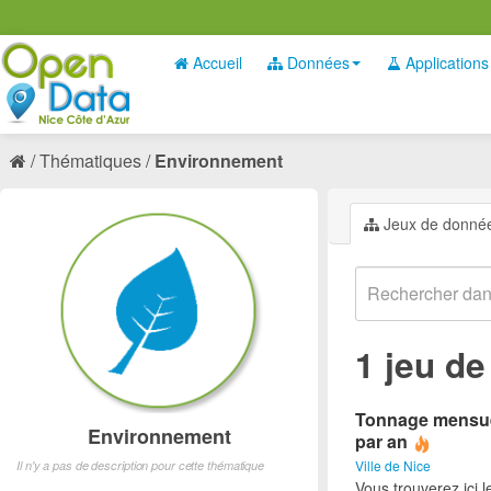
Accueil
Données
Applications
Thématiques
Environnement
Jeux de donné
1 jeu d
Tonnage mensuel
Environnement
par an
Ville de Nice
Il n'y a pas de description pour cette thématique
Vous trouverez ici 