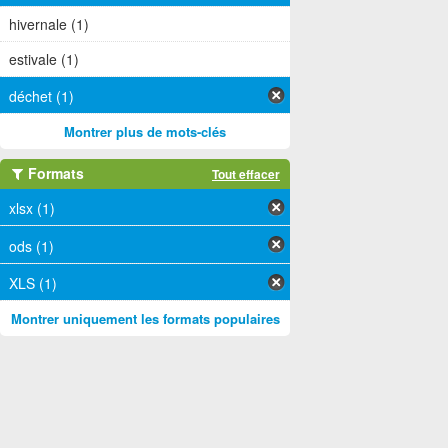
hivernale (1)
estivale (1)
déchet (1)
Montrer plus de mots-clés
Formats
Tout effacer
xlsx (1)
ods (1)
XLS (1)
Montrer uniquement les formats populaires