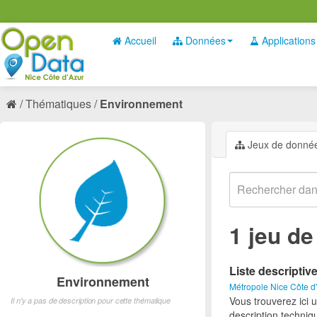
Accueil
Données
Applications
Thématiques
Environnement
Jeux de donné
1 jeu d
Liste descriptiv
Environnement
Métropole Nice Côte d
Vous trouverez ici 
Il n'y a pas de description pour cette thématique
description techniq