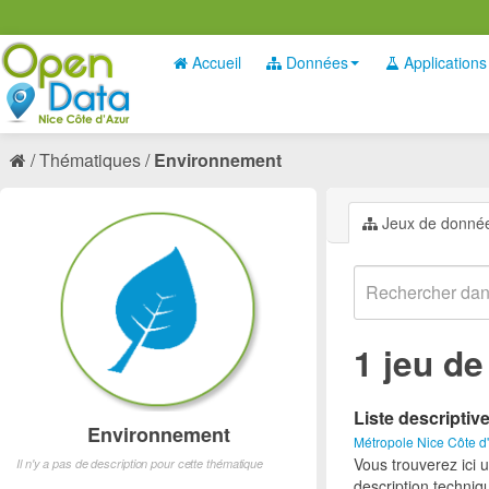
Accueil
Données
Applications
Thématiques
Environnement
Jeux de donné
1 jeu d
Liste descriptiv
Environnement
Métropole Nice Côte d
Vous trouverez ici 
Il n'y a pas de description pour cette thématique
description techniq