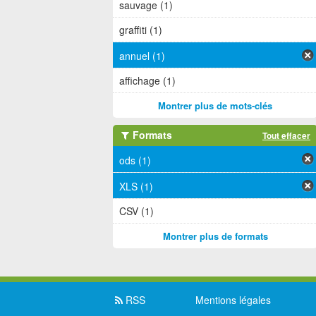
sauvage (1)
graffiti (1)
annuel (1)
affichage (1)
Montrer plus de mots-clés
Formats
Tout effacer
ods (1)
XLS (1)
CSV (1)
Montrer plus de formats
RSS
Mentions légales