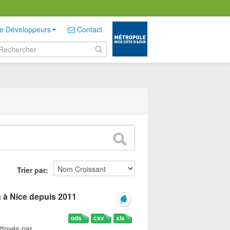
e Développeurs
Contact
Trier par
n à Nice depuis 2011
ods
csv
xls
ttoyés par