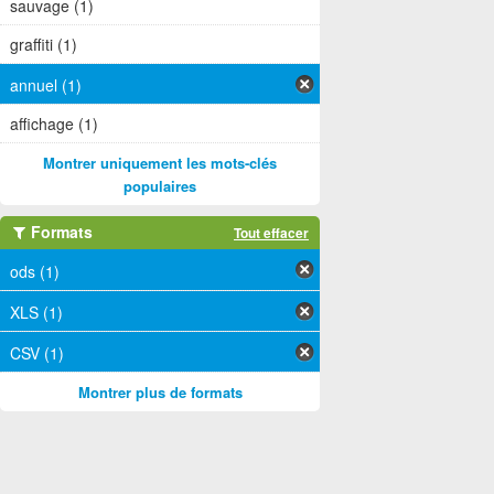
sauvage (1)
graffiti (1)
annuel (1)
affichage (1)
Montrer uniquement les mots-clés
populaires
Formats
Tout effacer
ods (1)
XLS (1)
CSV (1)
Montrer plus de formats