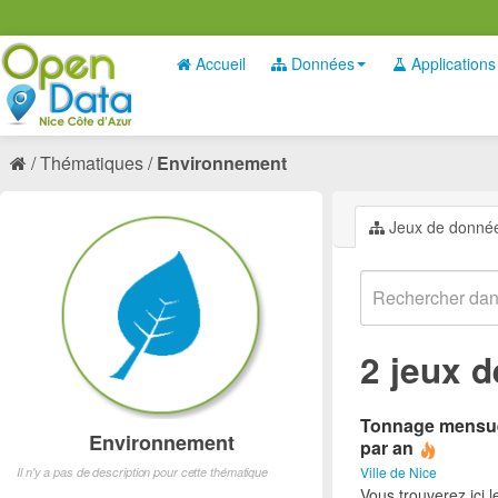
Accueil
Données
Applications
Thématiques
Environnement
Jeux de donné
2 jeux 
Tonnage mensuel 
Environnement
par an
Ville de Nice
Il n'y a pas de description pour cette thématique
Vous trouverez ici 