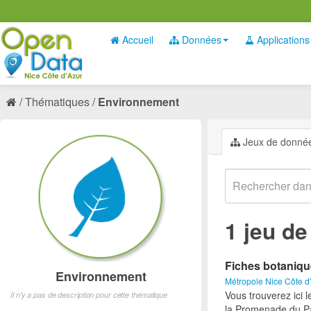
Accueil
Données
Applications
Thématiques
Environnement
Jeux de donné
1 jeu d
Fiches botaniq
Environnement
Métropole Nice Côte d
Vous trouverez ici 
Il n'y a pas de description pour cette thématique
la Promenade du Pa