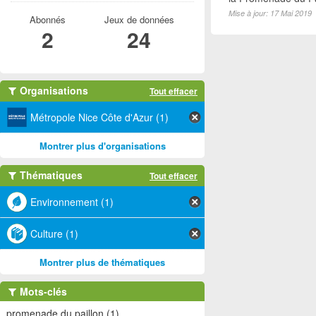
Mise à jour: 17 Mai 2019
Abonnés
Jeux de données
2
24
Organisations
Tout effacer
Métropole Nice Côte d'Azur (1)
Montrer plus d'organisations
Thématiques
Tout effacer
Environnement (1)
Culture (1)
Montrer plus de thématiques
Mots-clés
promenade du paillon (1)