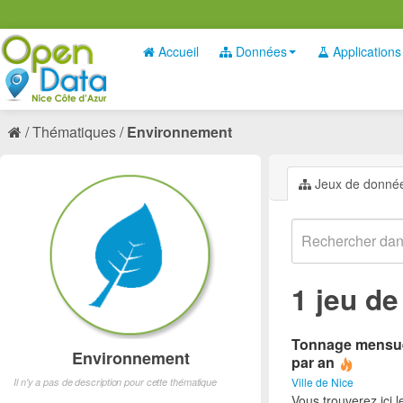
Accueil
Données
Applications
Thématiques
Environnement
Jeux de donné
1 jeu d
Tonnage mensuel
Environnement
par an
Ville de Nice
Il n'y a pas de description pour cette thématique
Vous trouverez ici 