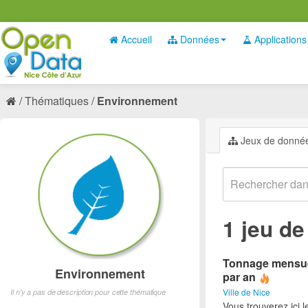
Accueil
Données
Applications
Thématiques
Environnement
Jeux de donné
1 jeu d
Tonnage mensuel 
Environnement
par an
Ville de Nice
Il n'y a pas de description pour cette thématique
Vous trouverez ici 