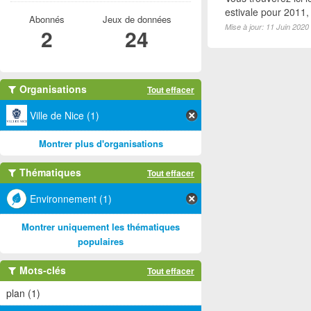
estivale pour 2011
Abonnés
Jeux de données
Mise à jour: 11 Juin 2020
2
24
Organisations
Tout effacer
Ville de Nice (1)
Montrer plus d'organisations
Thématiques
Tout effacer
Environnement (1)
Montrer uniquement les thématiques
populaires
Mots-clés
Tout effacer
plan (1)