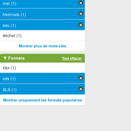
mer (1)
hivernale (1)
eau (1)
déchet (1)
Montrer plus de mots-clés
Formats
Tout effacer
xlsx (1)
ods (1)
XLS (1)
Montrer uniquement les formats populaires