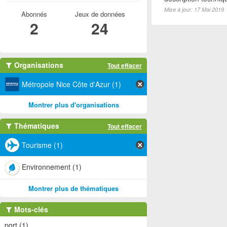
Mise à jour: 17 Mai 2019
Abonnés
Jeux de données
2
24
Organisations
Tout effacer
Métropole Nice Côte d'Azur (1)
Montrer plus d'organisations
Thématiques
Tout effacer
Tourisme (1)
Environnement (1)
Montrer plus de thématiques
Mots-clés
port (1)