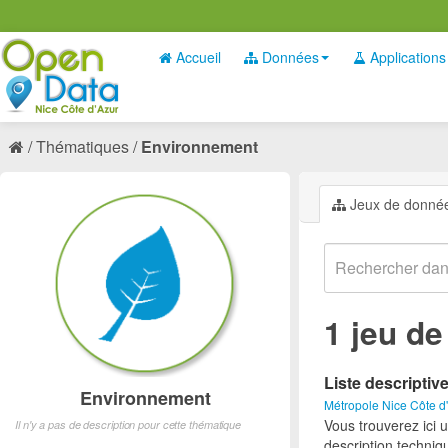
Accueil
Données
Applications
Thématiques
Environnement
Jeux de donné
1 jeu d
Liste descriptiv
Environnement
Métropole Nice Côte d
Vous trouverez ici 
Il n'y a pas de description pour cette thématique
description techniq