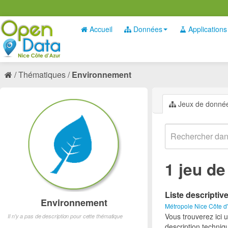
Accueil
Données
Applications
Thématiques
Environnement
Jeux de donné
1 jeu d
Liste descriptiv
Environnement
Métropole Nice Côte d
Vous trouverez ici 
Il n'y a pas de description pour cette thématique
description techniq