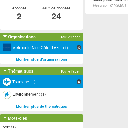
Mise à jour: 17 Mai 2019
Abonnés
Jeux de données
2
24
Organisations
Tout effacer
Métropole Nice Côte d'Azur (1)
Montrer plus d'organisations
Thématiques
Tout effacer
Tourisme (1)
Environnement (1)
Montrer plus de thématiques
Mots-clés
port (1)