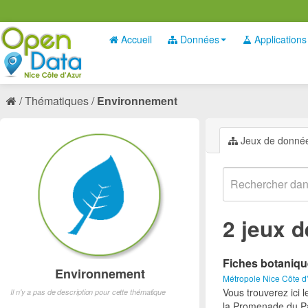
Accueil
Données
Applications
Thématiques
Environnement
Jeux de donné
2 jeux 
Fiches botaniq
Environnement
Métropole Nice Côte d
Vous trouverez ici 
Il n'y a pas de description pour cette thématique
la Promenade du Pa