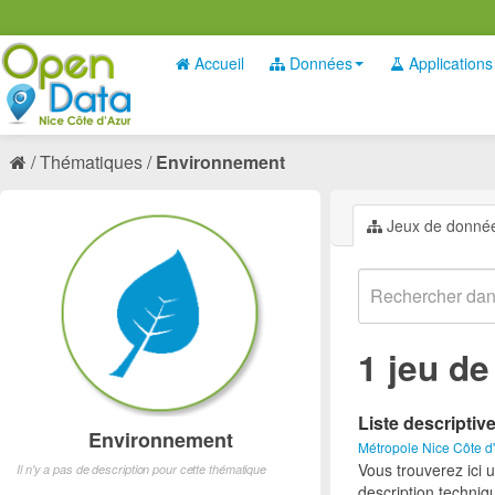
Accueil
Données
Applications
Thématiques
Environnement
Jeux de donné
1 jeu d
Liste descriptiv
Environnement
Métropole Nice Côte d
Vous trouverez ici 
Il n'y a pas de description pour cette thématique
description techniq