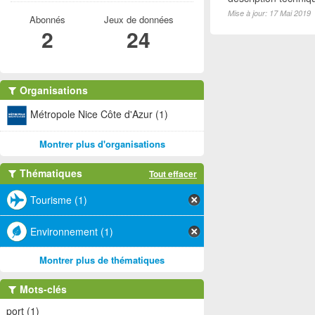
Mise à jour: 17 Mai 2019
Abonnés
Jeux de données
2
24
Organisations
Métropole Nice Côte d'Azur (1)
Montrer plus d'organisations
Thématiques
Tout effacer
Tourisme (1)
Environnement (1)
Montrer plus de thématiques
Mots-clés
port (1)