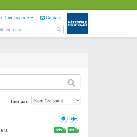
e Développeurs
Contact
Trier par
e la
ods
xls