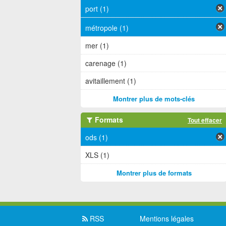
port (1)
métropole (1)
mer (1)
carenage (1)
avitaillement (1)
Montrer plus de mots-clés
Formats
Tout effacer
ods (1)
XLS (1)
Montrer plus de formats
RSS
Mentions légales