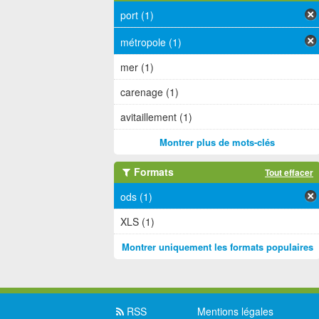
port (1)
métropole (1)
mer (1)
carenage (1)
avitaillement (1)
Montrer plus de mots-clés
Formats
Tout effacer
ods (1)
XLS (1)
Montrer uniquement les formats populaires
RSS
Mentions légales