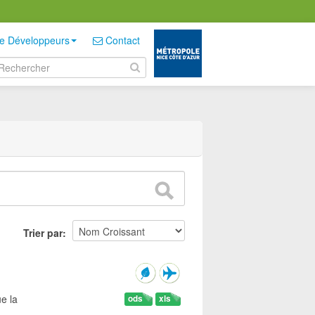
e Développeurs
Contact
Trier par
e la
ods
xls