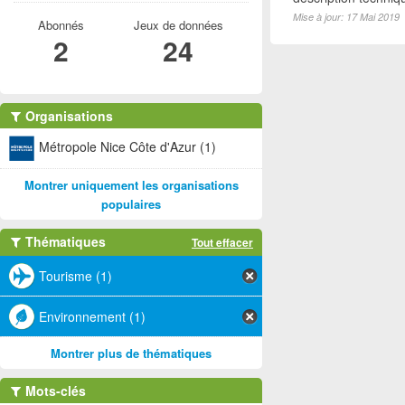
Mise à jour: 17 Mai 2019
Abonnés
Jeux de données
2
24
Organisations
Métropole Nice Côte d'Azur (1)
Montrer uniquement les organisations
populaires
Thématiques
Tout effacer
Tourisme (1)
Environnement (1)
Montrer plus de thématiques
Mots-clés