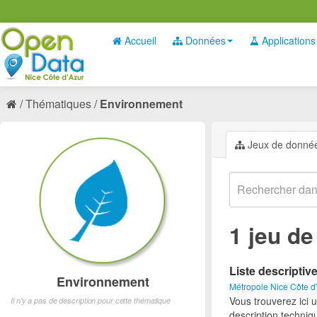
Accueil
Données
Applications
Thématiques
Environnement
Jeux de donné
1 jeu d
Liste descriptiv
Environnement
Métropole Nice Côte d
Vous trouverez ici 
Il n'y a pas de description pour cette thématique
description techniq