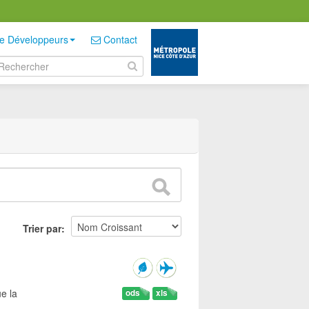
e Développeurs
Contact
Trier par
e la
ods
xls