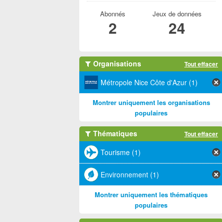
Abonnés
Jeux de données
2
24
Organisations
Tout effacer
Métropole Nice Côte d'Azur (1)
Montrer uniquement les organisations
populaires
Thématiques
Tout effacer
Tourisme (1)
Environnement (1)
Montrer uniquement les thématiques
populaires