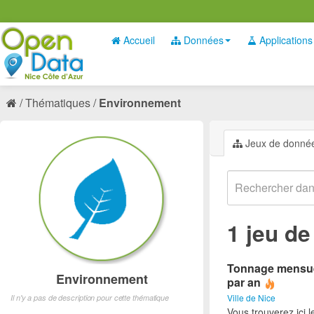
Accueil
Données
Applications
Thématiques
Environnement
Jeux de donné
1 jeu d
Tonnage mensuel 
Environnement
par an
Ville de Nice
Il n'y a pas de description pour cette thématique
Vous trouverez ici 