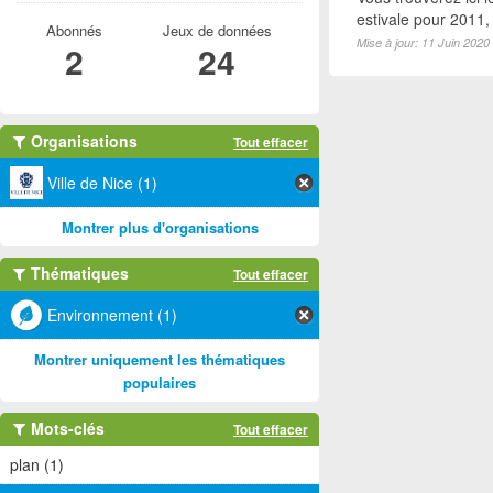
estivale pour 2011
Abonnés
Jeux de données
Mise à jour: 11 Juin 2020
2
24
Organisations
Tout effacer
Ville de Nice (1)
Montrer plus d'organisations
Thématiques
Tout effacer
Environnement (1)
Montrer uniquement les thématiques
populaires
Mots-clés
Tout effacer
plan (1)