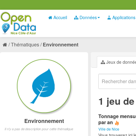
Accueil
Données
Applications
Thématiques
Environnement
Jeux de donné
1 jeu d
Tonnage mensuel 
Environnement
par an
Ville de Nice
Il n'y a pas de description pour cette thématique
Vous trouverez ici 