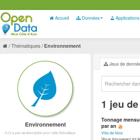
Accueil
Données
Applications
Thématiques
Environnement
Jeux de donné
1 jeu d
Tonnage mensuel
Environnement
par an
Ville de Nice
Il n'y a pas de description pour cette thématique
Vous trouverez ici 