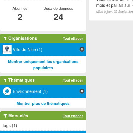
mois et par an sur 
Abonnés
Jeux de données
Mise à jour: 22 Septembr
2
24
Organisations
Tout effacer
Ville de Nice (1)
Montrer uniquement les organisations
populaires
Thématiques
Tout effacer
Environnement (1)
Montrer plus de thématiques
Mots-clés
Tout effacer
tags (1)