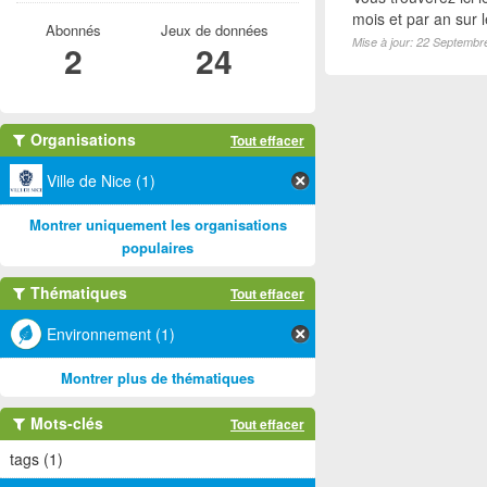
mois et par an sur 
Abonnés
Jeux de données
Mise à jour: 22 Septembr
2
24
Organisations
Tout effacer
Ville de Nice (1)
Montrer uniquement les organisations
populaires
Thématiques
Tout effacer
Environnement (1)
Montrer plus de thématiques
Mots-clés
Tout effacer
tags (1)