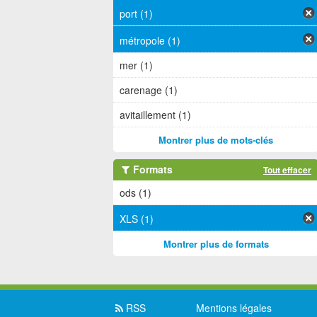
port (1)
métropole (1)
mer (1)
carenage (1)
avitaillement (1)
Montrer plus de mots-clés
Formats
Tout effacer
ods (1)
XLS (1)
Montrer plus de formats
RSS
Mentions légales