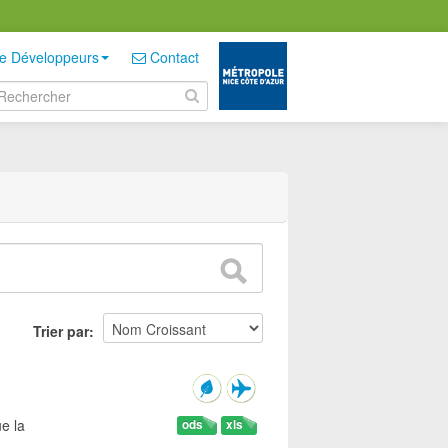
e Développeurs
Contact
Trier par
e la
ods
xls