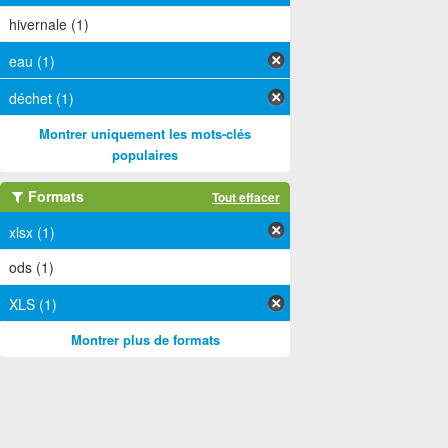
hivernale (1)
eau (1)
déchet (1)
Montrer uniquement les mots-clés
populaires
Formats
Tout effacer
xlsx (1)
ods (1)
XLS (1)
Montrer plus de formats