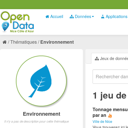
Accueil
Données
Applications
Thématiques
Environnement
Jeux de donné
1 jeu d
Tonnage mensuel 
Environnement
par an
Ville de Nice
Il n'y a pas de description pour cette thématique
Vous trouverez ici 