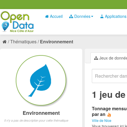
Accueil
Données
Applications
Thématiques
Environnement
Jeux de donné
1 jeu d
Tonnage mensuel 
Environnement
par an
Ville de Nice
Il n'y a pas de description pour cette thématique
Vous trouverez ici 