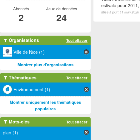
estivale pour 2011
Abonnés
Jeux de données
Mise à jour: 11 Juin 2020
2
24
Organisations
Tout effacer
Ville de Nice (1)
Montrer plus d'organisations
Thématiques
Tout effacer
Environnement (1)
Montrer uniquement les thématiques
populaires
Mots-clés
Tout effacer
plan (1)