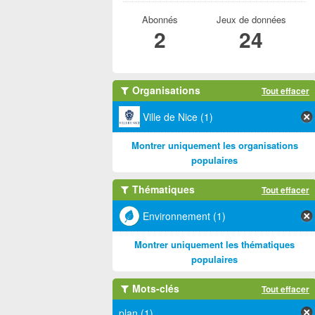
Abonnés
Jeux de données
2
24
Organisations
Tout effacer
Ville de Nice (1)
Montrer uniquement les organisations
populaires
Thématiques
Tout effacer
Environnement (1)
Montrer uniquement les thématiques
populaires
Mots-clés
Tout effacer
plan (1)