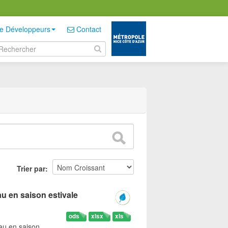
e Développeurs
Contact
Trier par
u en saison estivale
ods
xlsx
xls
eau en saison