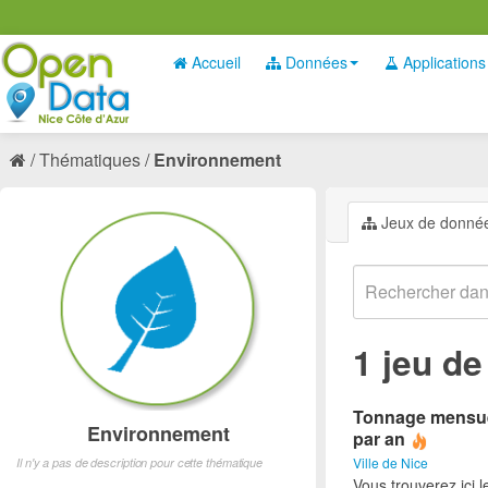
Accueil
Données
Applications
Thématiques
Environnement
Jeux de donné
1 jeu d
Tonnage mensuel 
Environnement
par an
Ville de Nice
Il n'y a pas de description pour cette thématique
Vous trouverez ici 