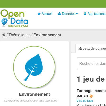
Accueil
Données
Applications
Thématiques
Environnement
Jeux de donné
1 jeu d
Tonnage mensuel 
Environnement
par an
Ville de Nice
Il n'y a pas de description pour cette thématique
Vous trouverez ici 