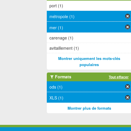
port (1)
métropole (1)
mer (1)
carenage (1)
avitaillement (1)
Montrer uniquement les mots-clés
populaires
Formats
Tout effacer
ods (1)
XLS (1)
Montrer plus de formats