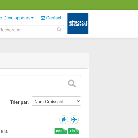
e Développeurs
Contact
Trier par
e la
ods
xls