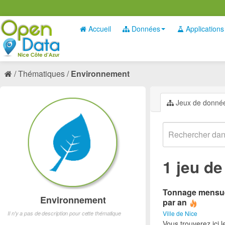
Accueil
Données
Applications
Thématiques
Environnement
Jeux de donné
1 jeu d
Tonnage mensuel
Environnement
par an
Ville de Nice
Il n'y a pas de description pour cette thématique
Vous trouverez ici 