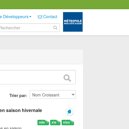
e Développeurs
Contact
Trier par
en saison hivernale
ods
xls
xlsx
es en saison