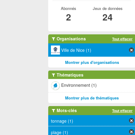
Abonnés
Jeux de données
2
24
Organisations
Tout effacer
Ville de Nice (1)
Montrer plus d'organisations
Thématiques
Environnement (1)
Montrer plus de thématiques
Mots-clés
Tout effacer
tonnage (1)
plage (1)