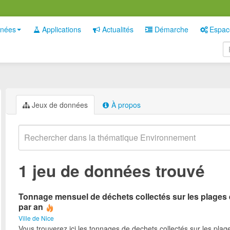
nées
Applications
Actualités
Démarche
Espac
Jeux de données
À propos
1 jeu de données trouvé
Tonnage mensuel de déchets collectés sur les plages 
par an
Ville de Nice
Vous trouverez ici les tonnages de dechets collectés sur les plag