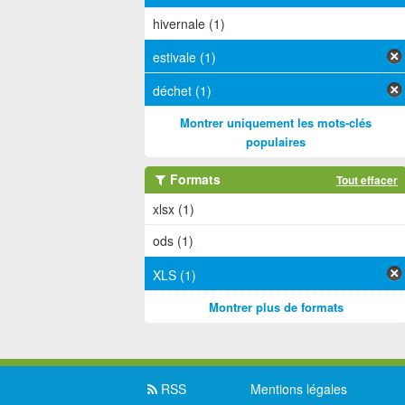
hivernale (1)
estivale (1)
déchet (1)
Montrer uniquement les mots-clés
populaires
Formats
Tout effacer
xlsx (1)
ods (1)
XLS (1)
Montrer plus de formats
RSS
Mentions légales