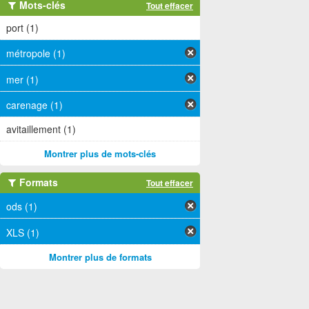
Mots-clés
Tout effacer
port (1)
métropole (1)
mer (1)
carenage (1)
avitaillement (1)
Montrer plus de mots-clés
Formats
Tout effacer
ods (1)
XLS (1)
Montrer plus de formats