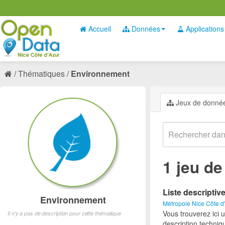
Accueil
Données
Applications
Thématiques
Environnement
Jeux de donné
1 jeu d
Liste descriptiv
Environnement
Métropole Nice Côte d
Vous trouverez ici 
Il n'y a pas de description pour cette thématique
description techniq