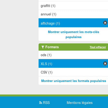
graffiti (1)
annuel (1)
affichage (1)
Montrer uniquement les mots-clés
populaires
Formats
Tout effacer
ods (1)
XLS (1)
CSV (1)
Montrer uniquement les formats populaires
RSS
Mentions légales