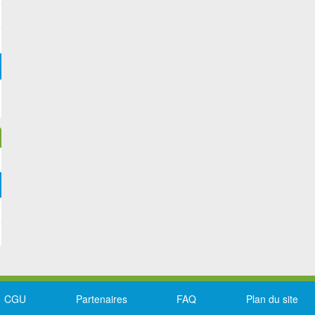
CGU
Partenaires
FAQ
Plan du site