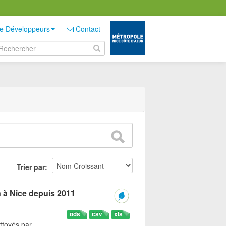
e Développeurs
Contact
Trier par
n à Nice depuis 2011
ods
csv
xls
ttoyés par