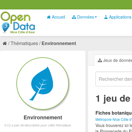
Accueil
Données
Applications
Thématiques
Environnement
Jeux de donné
1 jeu d
Fiches botaniq
Environnement
Métropole Nice Côte d
Vous trouverez ici 
Il n'y a pas de description pour cette thématique
la Promenade du Pa