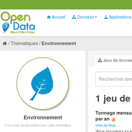
Accueil
Données
Applications
Thématiques
Environnement
Jeux de donné
1 jeu d
Tonnage mensuel 
Environnement
par an
Ville de Nice
Il n'y a pas de description pour cette thématique
Vous trouverez ici 