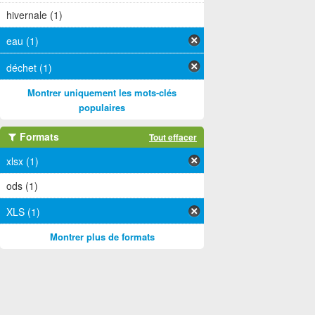
hivernale (1)
eau (1)
déchet (1)
Montrer uniquement les mots-clés
populaires
Formats
Tout effacer
xlsx (1)
ods (1)
XLS (1)
Montrer plus de formats