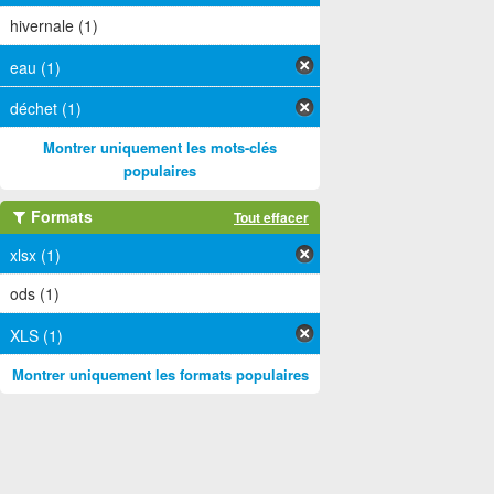
hivernale (1)
eau (1)
déchet (1)
Montrer uniquement les mots-clés
populaires
Formats
Tout effacer
xlsx (1)
ods (1)
XLS (1)
Montrer uniquement les formats populaires