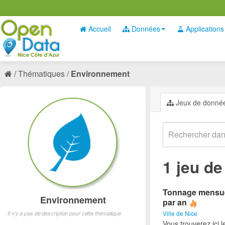
Accueil
Données
Applications
Thématiques
Environnement
Jeux de donné
1 jeu d
Tonnage mensuel 
Environnement
par an
Ville de Nice
Il n'y a pas de description pour cette thématique
Vous trouverez ici 