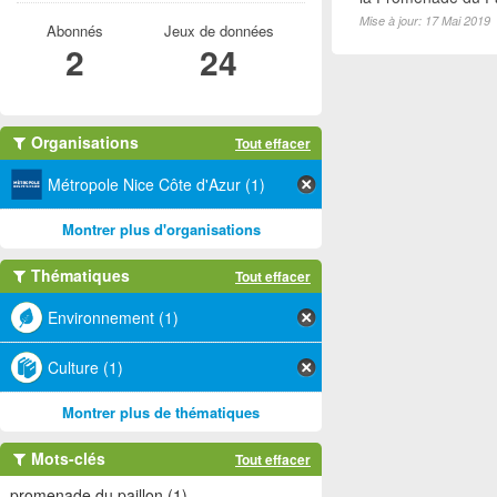
Mise à jour: 17 Mai 2019
Abonnés
Jeux de données
2
24
Organisations
Tout effacer
Métropole Nice Côte d'Azur (1)
Montrer plus d'organisations
Thématiques
Tout effacer
Environnement (1)
Culture (1)
Montrer plus de thématiques
Mots-clés
Tout effacer
promenade du paillon (1)