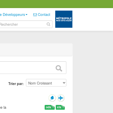
e Développeurs
Contact
Trier par
e la
ods
xls