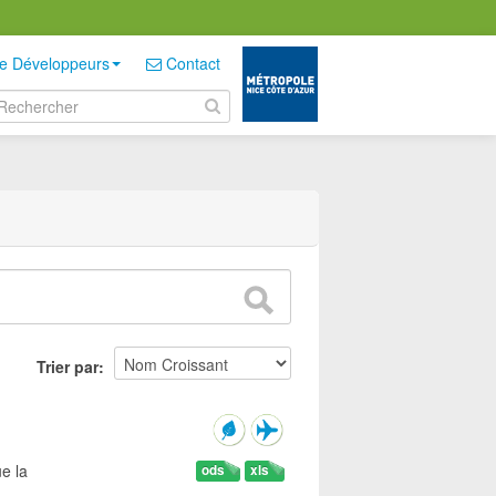
e Développeurs
Contact
Trier par
e la
ods
xls