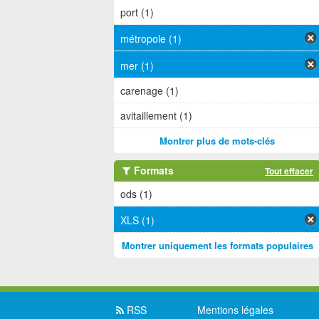
port (1)
métropole (1)
mer (1)
carenage (1)
avitaillement (1)
Montrer plus de mots-clés
Formats
Tout effacer
ods (1)
XLS (1)
Montrer uniquement les formats populaires
RSS
Mentions légales