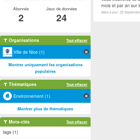
mois et par an sur 
Abonnés
Jeux de données
Mise à jour: 22 Septembr
2
24
Organisations
Tout effacer
Ville de Nice (1)
Montrer uniquement les organisations
populaires
Thématiques
Tout effacer
Environnement (1)
Montrer plus de thématiques
Mots-clés
Tout effacer
tags (1)