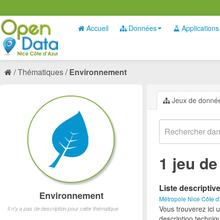
Accueil
Données
Applications
Thématiques
Environnement
Jeux de donné
1 jeu d
Liste descriptiv
Environnement
Métropole Nice Côte d
Vous trouverez ici 
Il n'y a pas de description pour cette thématique
description techniq