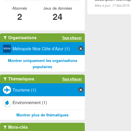
Mise à jour: 17 Mai 2019
Abonnés
Jeux de données
2
24
Organisations
Tout effacer
Métropole Nice Côte d'Azur (1)
Montrer uniquement les organisations
populaires
Thématiques
Tout effacer
Tourisme (1)
Environnement (1)
Montrer plus de thématiques
Mots-clés