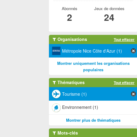
Abonnés
Jeux de données
2
24
Organisations
Tout effacer
Métropole Nice Côte d'Azur (1)
Montrer uniquement les organisations
populaires
Thématiques
Tout effacer
Tourisme (1)
Environnement (1)
Montrer plus de thématiques
Mots-clés