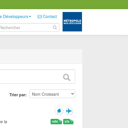
e Développeurs
Contact
Trier par
e la
ods
xls