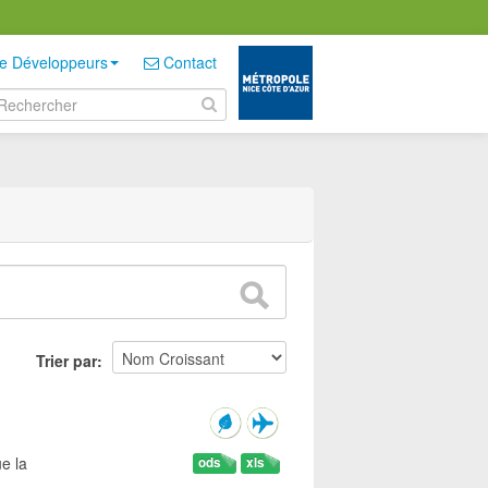
e Développeurs
Contact
Trier par
e la
ods
xls