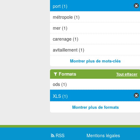
port (1)
métropole (1)
mer (1)
carenage (1)
avitaillement (1)
Montrer plus de mots-clés
Formats
Tout effacer
ods (1)
XLS (1)
Montrer plus de formats
RSS
Mentions légales